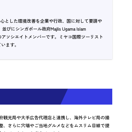
中心とした環境改善を企業や行政、国に対して要請や
ンガポール政府Majlis Ugama Islam
Council のアソシエイトメンバーです。ミヤコ国際ツーリスト
ています。
府観光局や大手広告代理店と連携し、海外テレビ局の撮
整、さらに穴場やご当地グルメなどをムスリム目線で提