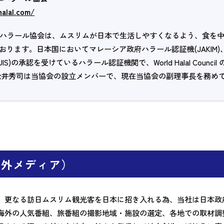
halal.com/
本ハラール協会は、ムスリムが日本で生活しやすくなるよう、食を
ります。日本国においてマレーシア政府ハラール認証機(JAKIM)、並びにシ
a (MUIS)の承認を受けているハラール認証機関で、World Halal 
松井秀司は当協会の設立メンバーで、現在当協会の副理事長を務め
海外メディア）
、更なる訪日ムスリム観光客を日本に招き入れる為、当社は日本政
海外の人気番組、旅番組の撮影地域・施設の選定、各地での取材調